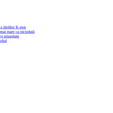
a idolilor K-pop
mai mare ca niciodată
și umanitate
lobal