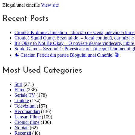
Skip
Blogul unei cinefile
View site
to
content
Recent Posts
Cronică K-drama: Imitation – dincolo de scenă, adevărata lume 
Cronică Squid Game, Sezonul doi – Jocul continuă, dar miza e 
It’s Okay to Not Be Okay – O poveste despre vindecare, iubire 
Squid Game – Sezonul 1: Povestea care a început fenomenul g
🎄 Crăciun Fericit din partea Blogului unei Cinefile! 🎬
Most Used Categories
Stiri
(271)
Filme
(236)
Seriale TV
(178)
Trailere
(174)
Televiziuni
(157)
Recomandari
(136)
Lansari Filme
(109)
Cronici filme
(106)
Noutati
(62)
Recenzii
(48)