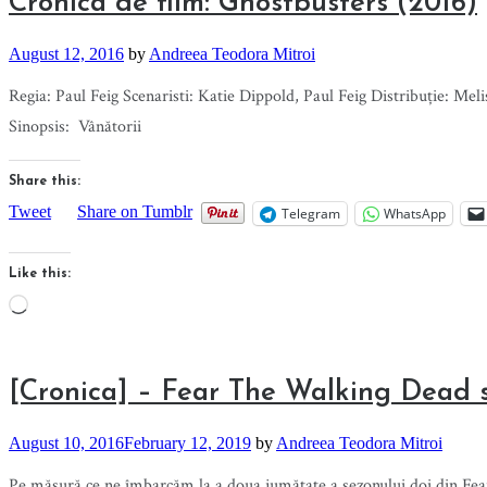
Cronica de film: Ghostbusters (2016)
August 12, 2016
by
Andreea Teodora Mitroi
Regia: Paul Feig Scenaristi: Katie Dippold, Paul Feig Distribuție: M
Sinopsis: Vânătorii
Share this:
Tweet
Share on Tumblr
Telegram
WhatsApp
Like this:
Loading…
[Cronica] – Fear The Walking Dead s
August 10, 2016
February 12, 2019
by
Andreea Teodora Mitroi
Pe măsură ce ne îmbarcăm la a doua jumătate a sezonului doi din Fea