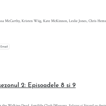
elissa McCarthy, Kristen Wiig, Kate McKinnon, Leslie Jones, Chris Hem
Email
ezonul 2: Episoadele 8 si 9
r the Walking Dead, familiile Clark/Manawa, Salazar și Strand se des