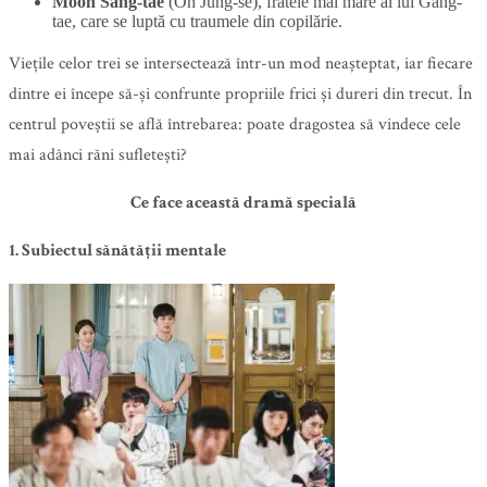
Moon Sang-tae
(Oh Jung-se), fratele mai mare al lui Gang-
tae, care se luptă cu traumele din copilărie.
Viețile celor trei se intersectează într-un mod neașteptat, iar fiecare
dintre ei începe să-și confrunte propriile frici și dureri din trecut. În
centrul poveștii se află întrebarea: poate dragostea să vindece cele
mai adânci răni sufletești?
Ce face această dramă specială
1. Subiectul sănătății mentale