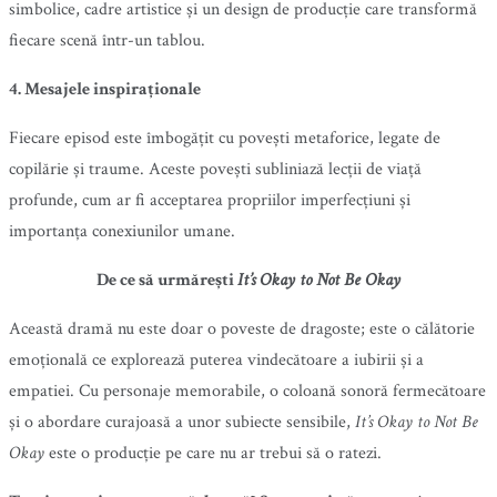
simbolice, cadre artistice și un design de producție care transformă
fiecare scenă într-un tablou.
4. Mesajele inspiraționale
Fiecare episod este îmbogățit cu povești metaforice, legate de
copilărie și traume. Aceste povești subliniază lecții de viață
profunde, cum ar fi acceptarea propriilor imperfecțiuni și
importanța conexiunilor umane.
De ce să urmărești
It’s Okay to Not Be Okay
Această dramă nu este doar o poveste de dragoste; este o călătorie
emoțională ce explorează puterea vindecătoare a iubirii și a
empatiei. Cu personaje memorabile, o coloană sonoră fermecătoare
și o abordare curajoasă a unor subiecte sensibile,
It’s Okay to Not Be
Okay
este o producție pe care nu ar trebui să o ratezi.