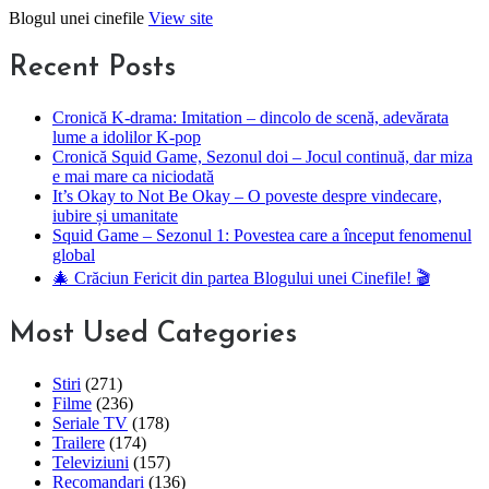
Skip
Blogul unei cinefile
View site
to
content
Recent Posts
Cronică K-drama: Imitation – dincolo de scenă, adevărata
lume a idolilor K-pop
Cronică Squid Game, Sezonul doi – Jocul continuă, dar miza
e mai mare ca niciodată
It’s Okay to Not Be Okay – O poveste despre vindecare,
iubire și umanitate
Squid Game – Sezonul 1: Povestea care a început fenomenul
global
🎄 Crăciun Fericit din partea Blogului unei Cinefile! 🎬
Most Used Categories
Stiri
(271)
Filme
(236)
Seriale TV
(178)
Trailere
(174)
Televiziuni
(157)
Recomandari
(136)