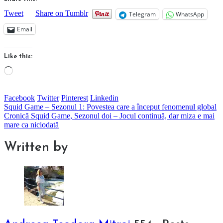
Tweet
Share on Tumblr
Telegram
WhatsApp
Email
Like this:
Loading…
Facebook
Twitter
Pinterest
Linkedin
Post
Squid Game – Sezonul 1: Povestea care a început fenomenul global
Cronică Squid Game, Sezonul doi – Jocul continuă, dar miza e mai
navigation
mare ca niciodată
Written by