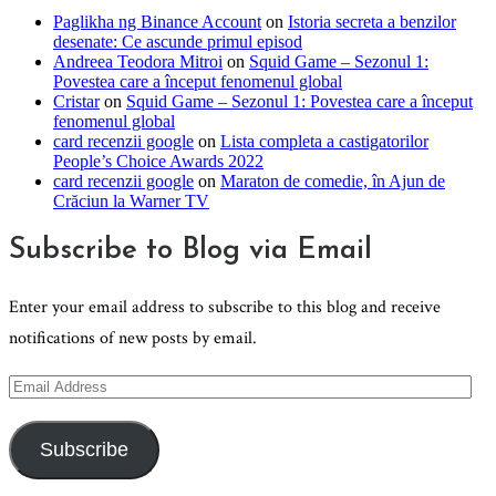
Paglikha ng Binance Account
on
Istoria secreta a benzilor
desenate: Ce ascunde primul episod
Andreea Teodora Mitroi
on
Squid Game – Sezonul 1:
Povestea care a început fenomenul global
Cristar
on
Squid Game – Sezonul 1: Povestea care a început
fenomenul global
card recenzii google
on
Lista completa a castigatorilor
People’s Choice Awards 2022
card recenzii google
on
Maraton de comedie, în Ajun de
Crăciun la Warner TV
Subscribe to Blog via Email
Enter your email address to subscribe to this blog and receive
notifications of new posts by email.
Email
Address
Subscribe