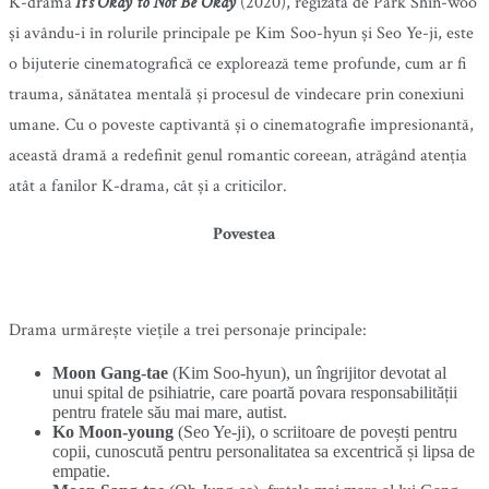
K-drama
It’s Okay to Not Be Okay
(2020), regizată de Park Shin-woo
și avându-i în rolurile principale pe Kim Soo-hyun și Seo Ye-ji, este
o bijuterie cinematografică ce explorează teme profunde, cum ar fi
trauma, sănătatea mentală și procesul de vindecare prin conexiuni
umane. Cu o poveste captivantă și o cinematografie impresionantă,
această dramă a redefinit genul romantic coreean, atrăgând atenția
atât a fanilor K-drama, cât și a criticilor.
Povestea
Drama urmărește viețile a trei personaje principale:
Moon Gang-tae
(Kim Soo-hyun), un îngrijitor devotat al
unui spital de psihiatrie, care poartă povara responsabilității
pentru fratele său mai mare, autist.
Ko Moon-young
(Seo Ye-ji), o scriitoare de povești pentru
copii, cunoscută pentru personalitatea sa excentrică și lipsa de
empatie.