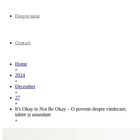
Despre mine
Contact
Home
»
2024
»
December
»
27
»
It’s Okay to Not Be Okay – O poveste despre vindecare,
iubire și umanitate
»