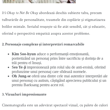
It’s Okay to Not Be Okay
abordează deschis subiecte tabu, precum
tulburările de personalitate, traumele din copilărie și stigmatizarea
bolilor mintale. Serialul reușește să fie atât sensibil, cât și educativ,
oferind o perspectivă empatică asupra acestor probleme.
2. Personaje complexe și interpretări remarcabile
Kim Soo-hyun
aduce o performanță emoționantă,
portretizând un personaj prins între sacrificiu și dorința de a
trăi pentru el însuși.
Seo Ye-ji
impresionează prin rolul său de anti-eroină, oferind
profunzime unui personaj care sfidează normele.
Oh Jung-se
oferă una dintre cele mai autentice interpretări ale
unui personaj cu autism, câștigând aprecierea publicului și un
premiu Baeksang pentru acest rol.
3. Vizualuri impresionante
Cinematografia este un adevărat spectacol vizual, cu palete de culori