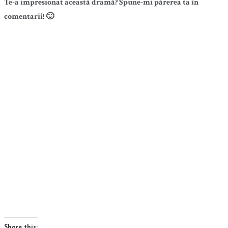
Te-a impresionat această dramă? Spune-mi părerea ta în
comentarii! 🙂
Share this: