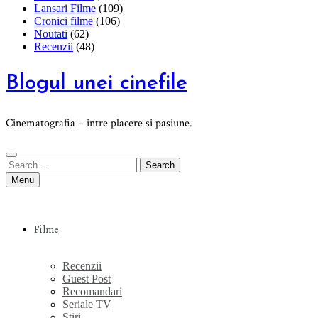
Lansari Filme
(109)
Cronici filme
(106)
Noutati
(62)
Recenzii
(48)
Blogul unei cinefile
Cinematografia – intre placere si pasiune.
Search
for:
Menu
Filme
Recenzii
Guest Post
Recomandari
Seriale TV
Stiri