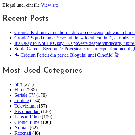
Skip
Blogul unei cinefile
View site
to
content
Recent Posts
Cronică K-drama: Imitation – dincolo de scenă, adevărata lume 
Cronică Squid Game, Sezonul doi – Jocul continuă, dar miza e 
It’s Okay to Not Be Okay – O poveste despre vindecare, iubire 
Squid Game – Sezonul 1: Povestea care a început fenomenul g
🎄 Crăciun Fericit din partea Blogului unei Cinefile! 🎬
Most Used Categories
Stiri
(271)
Filme
(236)
Seriale TV
(178)
Trailere
(174)
Televiziuni
(157)
Recomandari
(136)
Lansari Filme
(109)
Cronici filme
(106)
Noutati
(62)
Recenzii
(48)