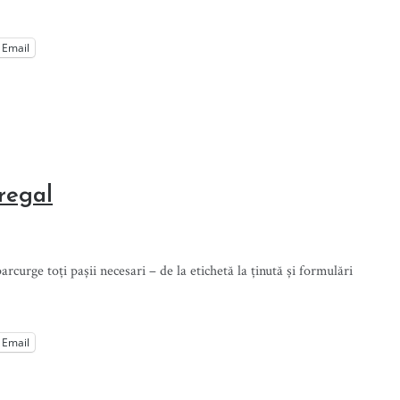
Email
regal
curge toți pașii necesari – de la etichetă la ținută și formulări
Email