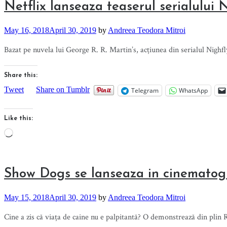
Netflix lanseaza teaserul serialului 
May 16, 2018
April 30, 2019
by
Andreea Teodora Mitroi
Bazat pe nuvela lui George R. R. Martin’s, acțiunea din serialul Nighfl
Share this:
Tweet
Share on Tumblr
Telegram
WhatsApp
Like this:
Loading…
Show Dogs se lanseaza in cinematog
May 15, 2018
April 30, 2019
by
Andreea Teodora Mitroi
Cine a zis că viața de caine nu e palpitantă? O demonstrează din plin 