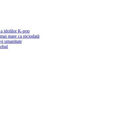
a idolilor K-pop
mai mare ca niciodată
și umanitate
lobal