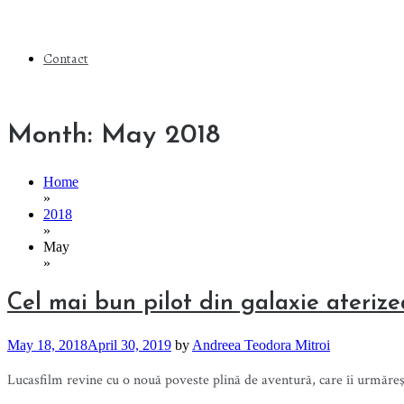
Contact
Month:
May 2018
Home
»
2018
»
May
»
Cel mai bun pilot din galaxie ateriz
May 18, 2018
April 30, 2019
by
Andreea Teodora Mitroi
Lucasfilm revine cu o nouă poveste plină de aventură, care îi urmăre