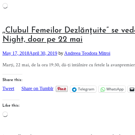
Loading…
,,Clubul Femeilor Dezlănţuite” se ve
Night, doar pe 22 mai
May 17, 2018
April 30, 2019
by
Andreea Teodora Mitroi
Marţi, 22 mai, de la ora 19:30, dă-ţi întâlnire cu fetele la avanpremie
Share this:
Tweet
Share on Tumblr
Telegram
WhatsApp
Like this:
Loading…