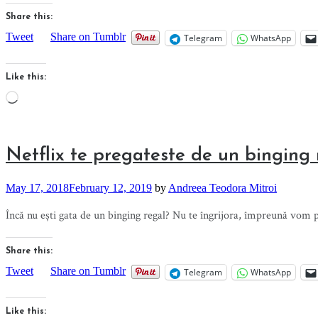
Share this:
Tweet
Share on Tumblr
Telegram
WhatsApp
Like this:
Loading…
Netflix te pregateste de un binging 
May 17, 2018
February 12, 2019
by
Andreea Teodora Mitroi
Încă nu ești gata de un binging regal? Nu te îngrijora, împreună vom par
Share this:
Tweet
Share on Tumblr
Telegram
WhatsApp
Like this: