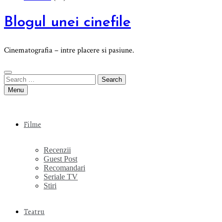
Blogul unei cinefile
Cinematografia – intre placere si pasiune.
Search
for:
Menu
Filme
Recenzii
Guest Post
Recomandari
Seriale TV
Stiri
Teatru