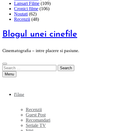
Lansari Filme
(109)
Cronici filme
(106)
Noutati
(62)
Recenzii
(48)
Blogul unei cinefile
Cinematografia – intre placere si pasiune.
Search
for:
Menu
Filme
Recenzii
Guest Post
Recomandari
Seriale TV
Stiri