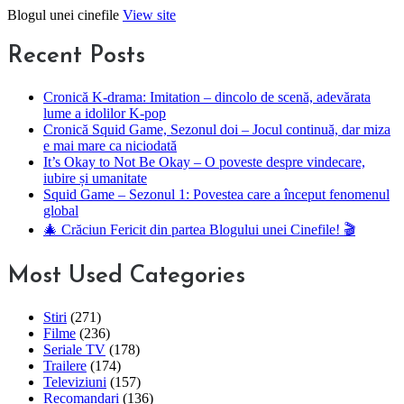
Skip
Blogul unei cinefile
View site
to
content
Recent Posts
Cronică K-drama: Imitation – dincolo de scenă, adevărata
lume a idolilor K-pop
Cronică Squid Game, Sezonul doi – Jocul continuă, dar miza
e mai mare ca niciodată
It’s Okay to Not Be Okay – O poveste despre vindecare,
iubire și umanitate
Squid Game – Sezonul 1: Povestea care a început fenomenul
global
🎄 Crăciun Fericit din partea Blogului unei Cinefile! 🎬
Most Used Categories
Stiri
(271)
Filme
(236)
Seriale TV
(178)
Trailere
(174)
Televiziuni
(157)
Recomandari
(136)