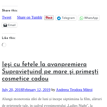
Share this:
Tweet
Share on Tumblr
Telegram
WhatsApp
Email
Like this:
Loading…
Ieşi cu fetele la avanpremiera
Supravieţuind pe mare şi primeşti
cosmetice cadou
July 20, 2018
February 12, 2019
by
Andreea Teodora Mitroi
Alungă monotonia zilei de luni şi începe săptămâna la film, alături
de prietenele tale, în cadrul evenimentului „Ladies Night”, la