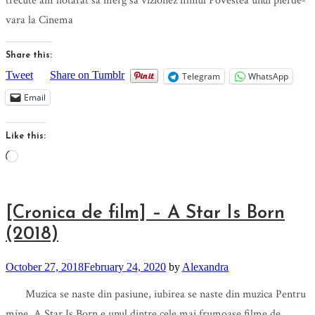
trecute am hotarat sa merg sa vizionez filmul Povestea unui pierde-
vara la Cinema
Share this:
Tweet
Share on Tumblr
Telegram
WhatsApp
Email
Like this:
Loading…
[Cronica de film] – A Star Is Born
(2018)
October 27, 2018
February 24, 2020
by
Alexandra
Muzica se naste din pasiune, iubirea se naste din muzica Pentru
mine, A Star Is Born e unul dintre cele mai frumoase filme de